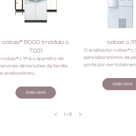
cobas® 8000 (módulo c
cobas c 31
702)
O analisador cobas® c 3
para laboratórios de 
 cobas® c 111 é o aparelho de
porte por ser totalme
enores dimensões da família
automatizado e ter a
e analisadores...
randômico para bioquí
SAIBA MAIS
300 testes/hora) e pos
SAIBA MAIS
de realizar também te
eletrólitos.
1 / 6
Previous
Next