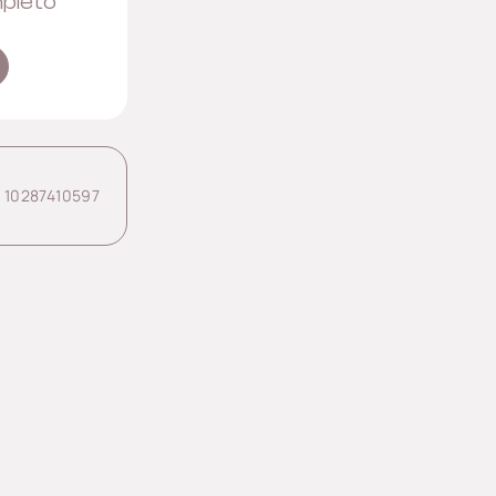
mpleto
a 10287410597