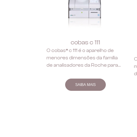
cobas c 111
O cobas® c 111 é o aparelho de
menores dimensões da família
O
de analisadores da Roche para
m
rotinas centralizadas. Oferece
d
aos pequenos laboratórios uma
SAIBA MAIS
solução compacta para a
execução de testes bioquímicos
e de eletrólitos. Desenhado para
satisfazer as necessidades de
laboratórios satélite, clínicas,
laboratórios privados e de
urgência, promove também a