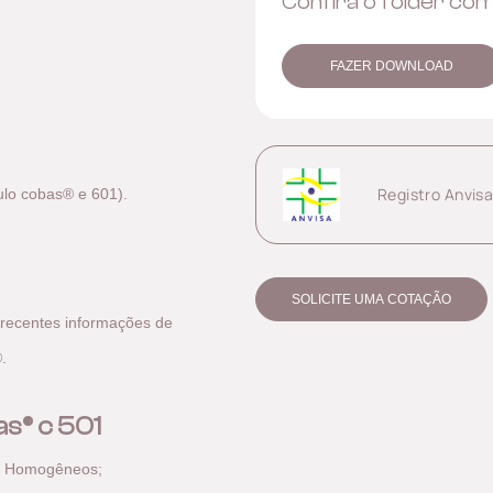
Confira o folder co
FAZER DOWNLOAD
Registro Anvis
ulo cobas® e 601).
SOLICITE UMA COTAÇÃO
 recentes informações de
.
s® c 501
os Homogêneos;