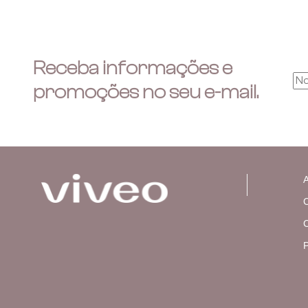
padronização dos menores […]
Receba informações e
promoções no seu e-mail.
A
C
C
P