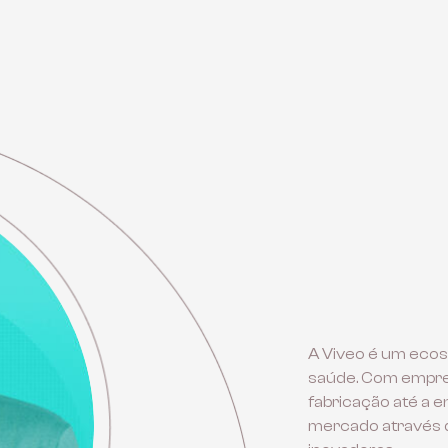
A Viveo é um ecos
saúde. Com empres
fabricação até a e
mercado através d