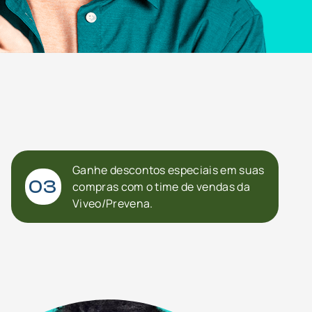
Ganhe descontos especiais em suas
03
compras com o time de vendas da
Viveo/Prevena.