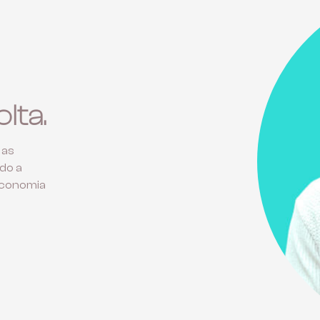
lta.
 as
do a
economia